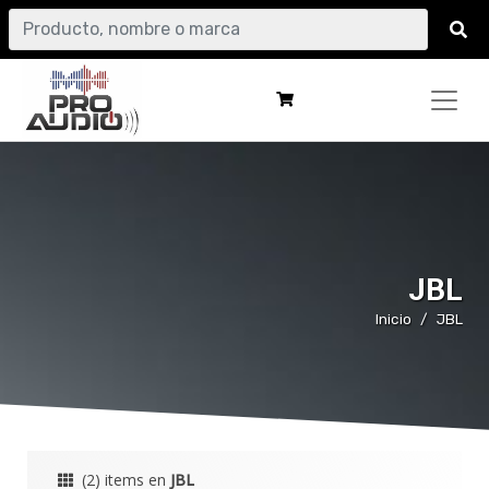
JBL
Inicio
JBL
(2) items en
JBL