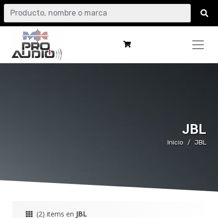
JBL
Inicio
JBL
(2) items en
JBL