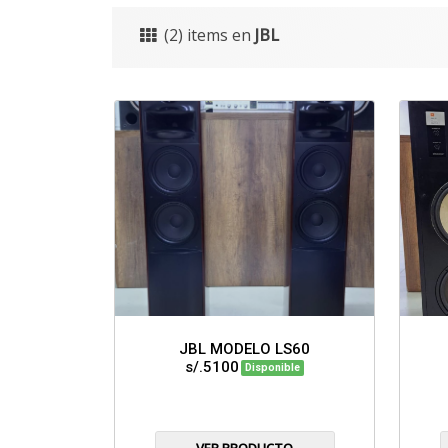
(2) items en
JBL
JBL MODELO LS60
s/.5100
Disponible