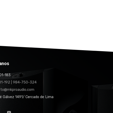
anos
1-183
1-192 | 984-750-324
cto@mkproaudio.com
é Gálvez 1491/ Cercado de Lima