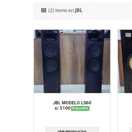
(2) items en
JBL
JBL MODELO LS60
s/.5100
Disponible