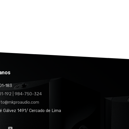
anos
1-183
1-192 | 984-750-324
cto@mkproaudio.com
é Gálvez 1491/ Cercado de Lima