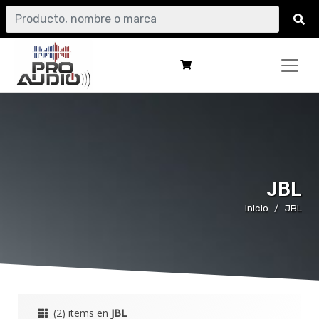
JBL
Inicio
JBL
(2) items en
JBL