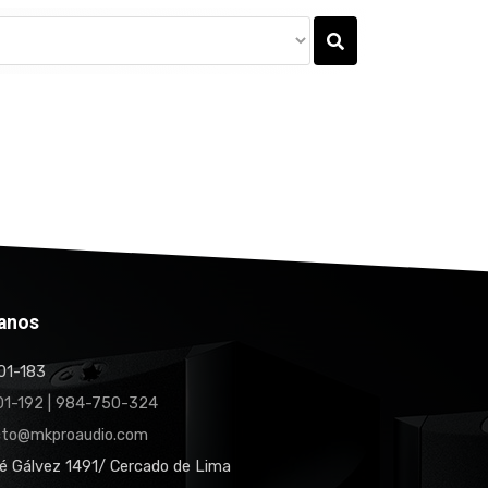
anos
1-183
1-192 | 984-750-324
cto@mkproaudio.com
é Gálvez 1491/ Cercado de Lima