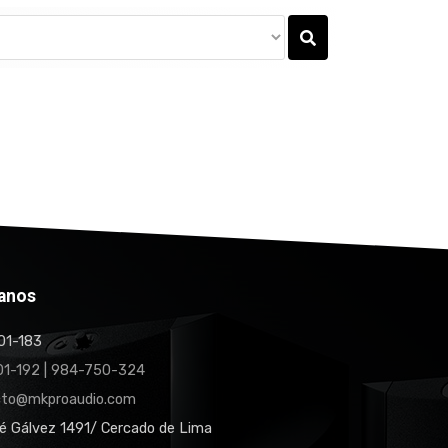
anos
1-183
1-192 | 984-750-324
cto@mkproaudio.com
é Gálvez 1491/ Cercado de Lima