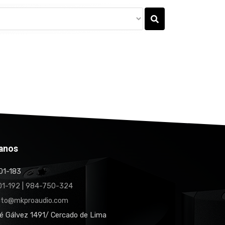
anos
1-183
1-192 | 984-750-324
cto@mkproaudio.com
é Gálvez 1491/ Cercado de Lima