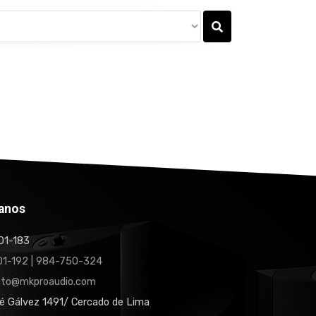
anos
1-183
1-192 | 984-750-324
cto@mkproaudio.com
é Gálvez 1491/ Cercado de Lima