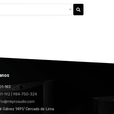
anos
1-183
1-192 | 984-750-324
cto@mkproaudio.com
é Gálvez 1491/ Cercado de Lima