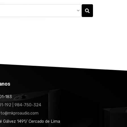
anos
1-183
1-192 | 984-750-324
cto@mkproaudio.com
é Gálvez 1491/ Cercado de Lima