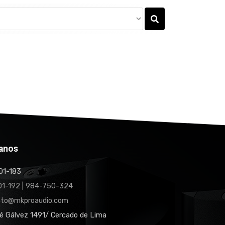
anos
1-183
1-192 | 984-750-324
cto@mkproaudio.com
é Gálvez 1491/ Cercado de Lima