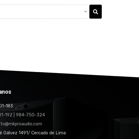
anos
1-183
1-192 | 984-750-324
cto@mkproaudio.com
é Gálvez 1491/ Cercado de Lima