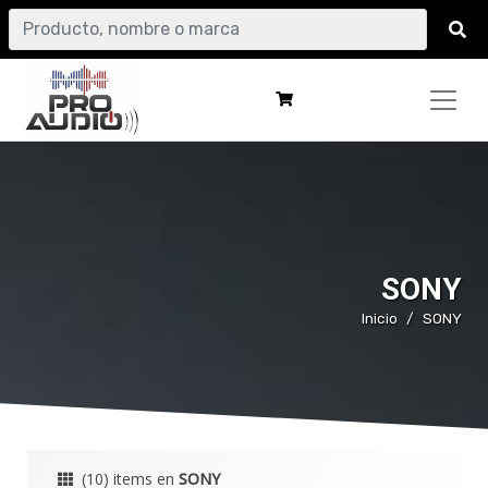
SONY
Inicio
SONY
(10) items en
SONY