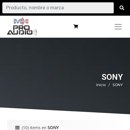
SONY
Inicio
SONY
(10) items en
SONY