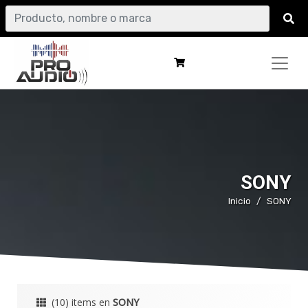
SONY
Inicio
SONY
(10) items en
SONY