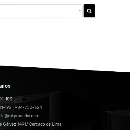
anos
1-183
1-192 | 984-750-324
cto@mkproaudio.com
é Gálvez 1491/ Cercado de Lima